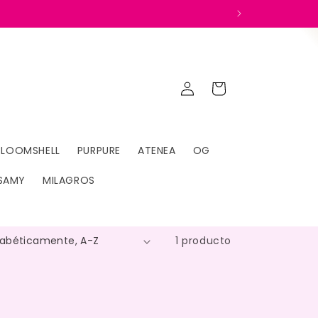
Iniciar
Carrito
sesión
BLOOMSHELL
PURPURE
ATENEA
OG
SAMY
MILAGROS
1 producto