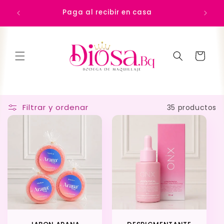
Ir
Precio 
directamente
Paga al recibir en casa
al contenido
Carrito
Filtrar y ordenar
35 productos