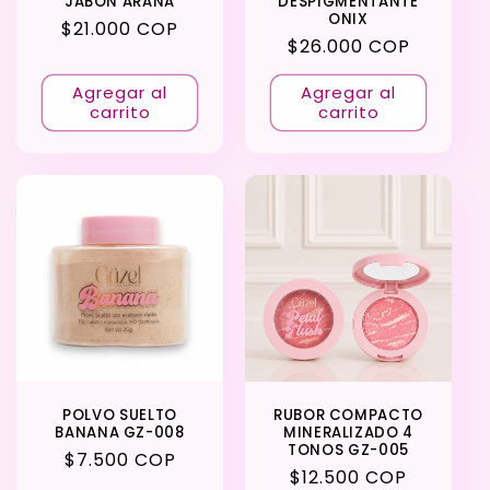
JABON ARANA
DESPIGMENTANTE
ONIX
Precio
$21.000 COP
Precio
$26.000 COP
habitual
habitual
Agregar al
Agregar al
carrito
carrito
POLVO SUELTO
RUBOR COMPACTO
BANANA GZ-008
MINERALIZADO 4
TONOS GZ-005
Precio
$7.500 COP
Precio
$12.500 COP
habitual