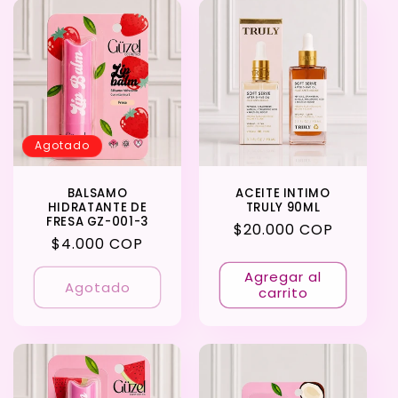
Agotado
BALSAMO
ACEITE INTIMO
HIDRATANTE DE
TRULY 90ML
FRESA GZ-001-3
Precio
$20.000 COP
Precio
$4.000 COP
habitual
habitual
Agregar al
Agotado
carrito