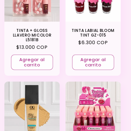
TINTA + GLOSS
TINTA LABIAL BLOOM
LLAVERO MICOLOR
TINT GZ-015
L5181B
Precio
$6.300 COP
Precio
$13.000 COP
habitual
habitual
Agregar al
Agregar al
carrito
carrito