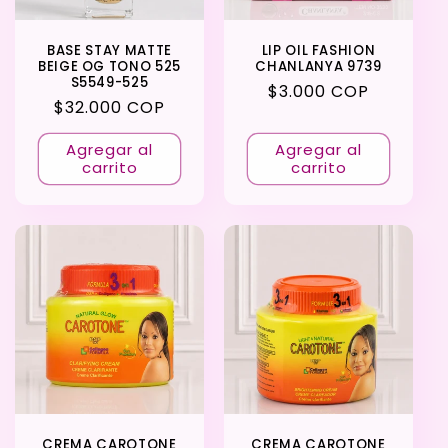
BASE STAY MATTE
LIP OIL FASHION
BEIGE OG TONO 525
CHANLANYA 9739
S5549-525
Precio
$3.000 COP
Precio
$32.000 COP
habitual
habitual
Agregar al
Agregar al
carrito
carrito
CREMA CAROTONE
CREMA CAROTONE