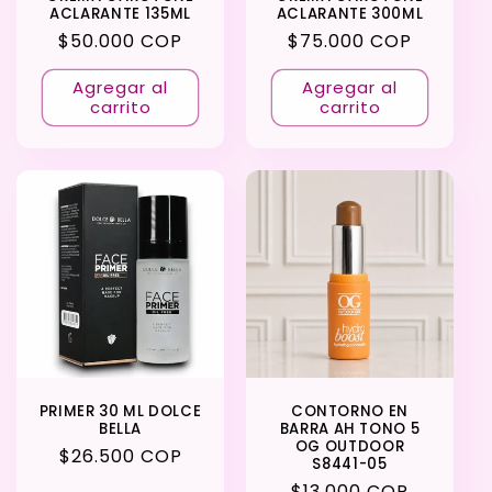
ACLARANTE 135ML
ACLARANTE 300ML
Precio
$50.000 COP
Precio
$75.000 COP
habitual
habitual
Agregar al
Agregar al
carrito
carrito
PRIMER 30 ML DOLCE
CONTORNO EN
BELLA
BARRA AH TONO 5
OG OUTDOOR
Precio
$26.500 COP
S8441-05
habitual
Precio
$13.000 COP