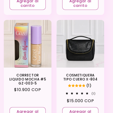
Agregar al
Agregar al
carrito
carrito
CORRECTOR
COSMETIQUERA
LIQUIDO MOCHA #5
TIPO CUERO X-804
GZ-003-5
(1)
Precio
$10.900 COP
1
(1)
habitual
reseñas
Precio
$15.000 COP
totales
habitual
Agregar al
Agregar al