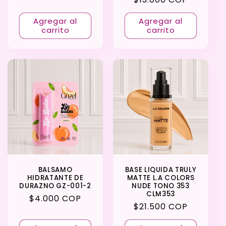
habitual
Agregar al
Agregar al
carrito
carrito
BALSAMO
BASE LIQUIDA TRULY
HIDRATANTE DE
MATTE L.A COLORS
DURAZNO GZ-001-2
NUDE TONO 353
CLM353
Precio
$4.000 COP
Precio
$21.500 COP
habitual
habitual