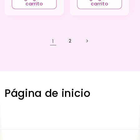
carrito
carrito
1
2
C
Página de inicio
o
l
e